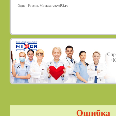
Офис - Россия, Москва:
www.R3.ru
Спр
ФГ
Ошибка